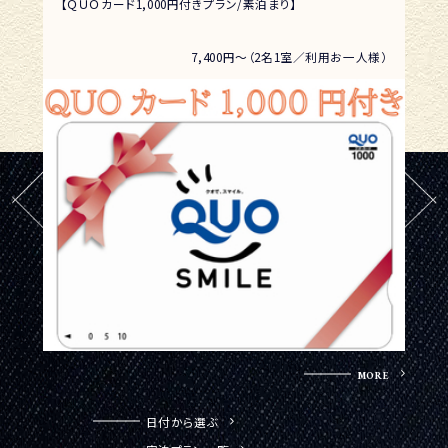
【ロングステイプラン／素泊り】13時チェックイン〜翌日13時
【岡
チェックアウト
付き
人様）
7,300円～（2名1室／利用お一人様）
MORE
日付から選ぶ