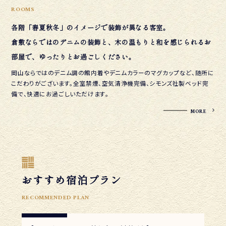
ROOMS
各階「春夏秋冬」のイメージで装飾が異なる客室。
倉敷ならではのデニムの装飾と、木の温もりと
和を感じられるお
部屋で、ゆったりとお過ごしください。
岡山ならではのデニム調の館内着やデニムカラーのマグカップなど、
随所に
こだわりがございます。全室禁煙、空気清浄機完備、シモンズ社製ベッド完
備で、快適にお過ごしいただけます。
MORE
おすすめ宿泊プラン
RECOMMENDED PLAN