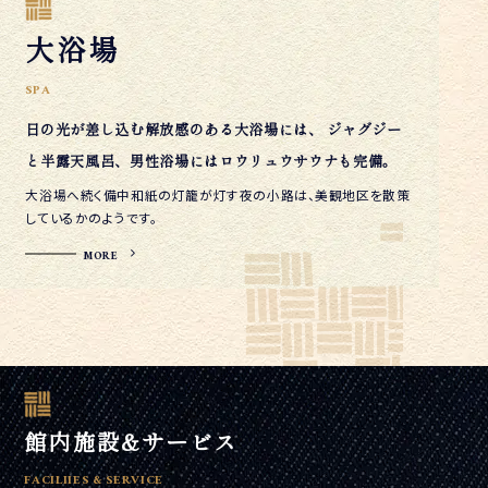
大浴場
SPA
日の光が差し込む解放感のある大
浴場には、 ジャグジー
と半露天風呂、男性浴場にはロウリュウサウナも完備。
大浴場へ続く備中和紙の灯籠が灯す夜の小路は、美観地区を散策
しているかのようです。
MORE
館内施設&サービス
FACILIIES & SERVICE