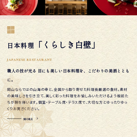
「くらしき白壁」
日本料理
JAPANESE RESTAURANT
職人の技が光る 目にも美しい日本料理を、
こだわりの美酒ととも
に。
岡山ならではの山海の幸と、全国から取り寄せた料理長厳選の食材。素材
の美味しさを引き立て、美しく彩った料理をお愉しみいただけるよう板前た
ちが腕を揮います。個室・テーブル席・テラス席で、大切な方とゆったりゆっ
くりお寛ぎください。
MORE