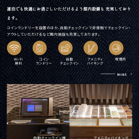
連泊でも快適にお過ごしいただけるよう館内設備も
充実しており
ます。
コインランドリーを設置のほか、自動チェックインで非接触でチェックイン・
アウトしていただけるなど館内施設も充実しております。
Wi-Fi
コイン
自動
アメニティ
喫煙所
無料
ランドリー
チェックイン
バイキング
MORE
自動チェックイン機
アメニティバイキング