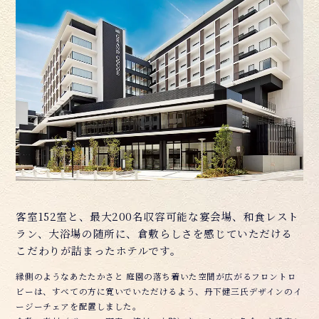
客室152室と、最大200名収容可能な宴会場、
和食レスト
ラン、大浴場の随所に、倉敷らしさを
感じていただける
こだわりが詰まったホテルです。
縁側のようなあたたかさと 庭園の落ち着いた空間が広がるフロントロ
ビーは、
すべての方に寛いでいただけるよう、丹下健三氏デザインのイ
ージーチェアを配置しました。