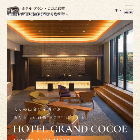
JP
MENU
岡山県倉敷市に誕生。
倉敷駅より徒歩約3分のホテル。
人との出合いを紡ぐ道。
あたらしい倉敷“ACHI”はじまる。