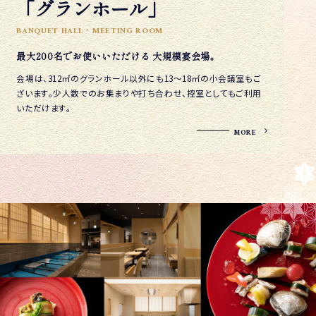
「グランホール」
BANQUET HALL・MEETING ROOM
最大200名でお使いいただける
大規模宴会場。
会場は、312㎡のグランホール以外にも13～18㎡の小会議室もご
ざいます。少人数でのお集まりや打ち合わせ、控室としてもご利用
いただけます。
MORE