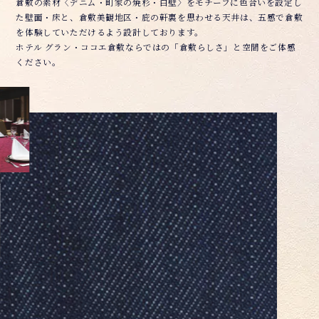
倉敷の素材〈デニム・町家の焼杉・白壁〉をモチーフに色合いを設定し
た壁面・床と、倉敷美観地区・庇の軒裏を思わせる天井は、五感で倉敷
を体験して
いただけるよう設計しております。
ホテル グラン・ココエ倉敷ならではの「倉敷らしさ」と空間をご体感
ください。