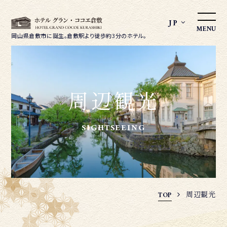
JP
MENU
岡山県倉敷市に誕生。
倉敷駅より徒歩約3分のホテル。
周辺観光
SIGHTSEEING
周辺観光
TOP