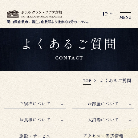
JP
MENU
岡山県倉敷市に誕生。
倉敷駅より徒歩約3分のホテル。
よくあるご質問
CONTACT
よくあるご質問
TOP
ご宿泊について
お部屋について
お食事について
大浴場について
施設・サービス
アクセス・周辺情報