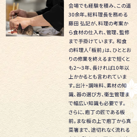
会場でも経験を積み、この道
30余年。総料理長を務める
藤田 弘記が、料理の考案か
ら食材の仕入れ、管理、監修
まで手掛けています。
和食
の料理人「板前」は、ひととお
りの修業を終えるまで短くと
も2～3年、長ければ10年以
上かかるとも言われていま
す。出汁・調味料、素材の知
識、器の選び方、衛生管理ま
で幅広い知識も必要です。
さらに、庖丁の匠である板
前。まな板の上で庖丁から真
菜箸まで、途切れなく流れる