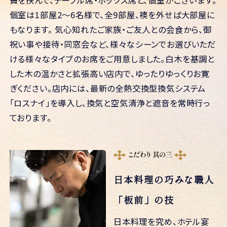
簀を挟んで、テーブル席・ボックス席と、個室がございます。
個室は1部屋2～6名様で、全9部屋、襖を外せば大部屋に
もなります。
気心知れたご家族・ご友人との会食から、御
祝い事や接待・同窓会など、様々なシーンでお選びいただ
ける様々なタイプのお席をご用意しました。白木を基調と
した木の温かさと拡張高い店内で、ゆったりゆっくりお寛
ぎください。
店内には、最新の全熱交換型換気システム
「ロスナイ」を導入し、換気と空気清浄と遮音を常時行っ
ております。
日本料理の巧みな職人
「板前」の技
日本料理を究め、ホテル宴