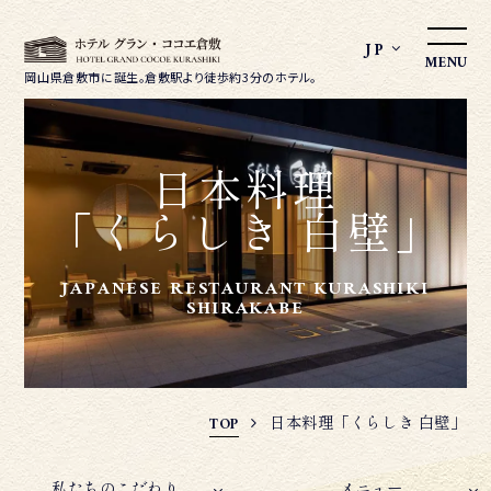
JP
MENU
岡山県倉敷市に誕生。
倉敷駅より徒歩約3分のホテル。
日本料理
「くらしき 白壁」
JAPANESE RESTAURANT KURASHIKI
SHIRAKABE
日本料理「くらしき 白壁」
TOP
私たちのこだわり
メニュー